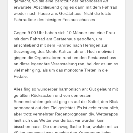
gemacht, wo sie eine Bergtour der besonderen Art
erwartete. Abschließend ging es dann mit dem Fahrrad
wieder nach Hause ans Gerätehaus. Nicht die letzte
Fahrradtour des hiesigen Festausschusses…
Gegen 9:00 Uhr haben sich 10 Männer und eine Frau
mit dem Fahrrad am Gerätehaus getroffen, um
anschließend mit dem Fahrrad nach Heringen zur
Bezwingung des Monte Kali zu fahren. Hoch motiviert
gingen die Organisatoren rund um den Festausschuss
an diese legendäre Veranstaltung ran, bei der es um so
viel mehr ging, als um das monotone Treten in die
Pedale.
Alles fing so wunderbar harmonisch an: Gut gelaunt mit
gefüllten Rücksäcken und von den ersten
Sonnenstrahlen gelockt ging es auf die Sattel, den Blick
permanent auf das Ziel gerichtet. Es ist echt erstaunlich,
aber trotz vermehrter Regenprognosen div. Wetterapps
hielt sich das Wetter wunderbar, wir wurden kein
bisschen nass. Die durchweg flache Tour, welche mit ca.
40 km angesetzt war, machte den Kameraden keine