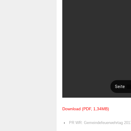
Download (PDF, 1,34MB)
‹
PR WR: Gemeindefeuerwehrtag 201