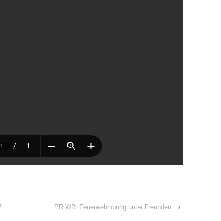
7
PR WR: Feuerwehrübung unter Freunden
›