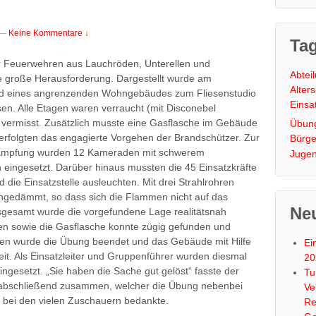
—
Keine Kommentare ↓
Ta
 Feuerwehren aus Lauchröden, Unterellen und
Abtei
e große Herausforderung. Dargestellt wurde am
Alter
d eines angrenzenden Wohngebäudes zum Fliesenstudio
Einsa
n. Alle Etagen waren verraucht (mit Disconebel
 vermisst. Zusätzlich musste eine Gasflasche im Gebäude
Übun
rfolgten das engagierte Vorgehen der Brandschützer. Zur
Bürge
ämpfung wurden 12 Kameraden mit schwerem
Juge
eingesetzt. Darüber hinaus mussten die 45 Einsatzkräfte
ie Einsatzstelle ausleuchten. Mit drei Strahlrohren
ngedämmt, so dass sich die Flammen nicht auf das
Neu
nsgesamt wurde die vorgefundene Lage realitätsnah
en sowie die Gasflasche konnte zügig gefunden und
ten wurde die Übung beendet und das Gebäude mit Hilfe
Ei
eit. Als Einsatzleiter und Gruppenführer wurden diesmal
20
eingesetzt. „Sie haben die Sache gut gelöst“ fasste der
Tu
 abschließend zusammen, welcher die Übung nebenbei
Ve
h bei den vielen Zuschauern bedankte.
Re