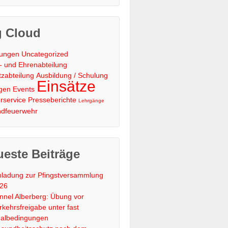
g Cloud
lungen
Uncategorized
s- und Ehrenabteilung
tzabteilung
Ausbildung / Schulung
Einsätze
gen
Events
rservice
Presseberichte
Lehrgänge
ndfeuerwehr
este Beiträge
nladung zur Pfingstversammlung
26
nnel Alberberg: Übung vor
rkehrsfreigabe unter fast
albedingungen