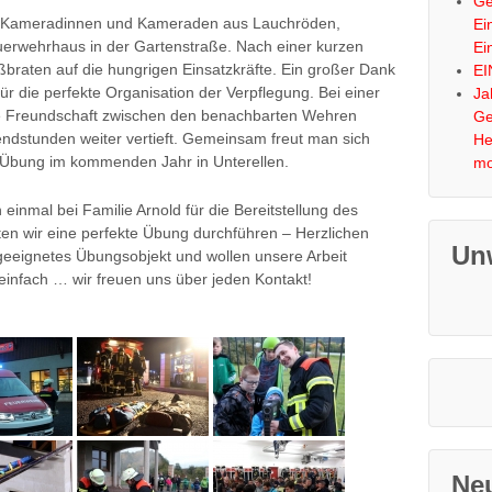
Ge
die Kameradinnen und Kameraden aus Lauchröden,
Ei
erwehrhaus in der Gartenstraße. Nach einer kurzen
Ei
ßbraten auf die hungrigen Einsatzkräfte. Ein großer Dank
EI
ür die perfekte Organisation der Verpflegung. Bei einer
Ja
 Freundschaft zwischen den benachbarten Wehren
Ge
bendstunden weiter vertieft. Gemeinsam freut man sich
He
e Übung im kommenden Jahr in Unterellen.
mo
inmal bei Familie Arnold für die Bereitstellung des
en wir eine perfekte Übung durchführen – Herzlichen
Un
geeignetes Übungsobjekt und wollen unsere Arbeit
einfach … wir freuen uns über jeden Kontakt!
Ne