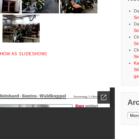
Da
Si
Da
Si
Ch
Si
Ch
SHOW AS SLIDESHOW]
Si
Ka
St
ga
Ar
Archi