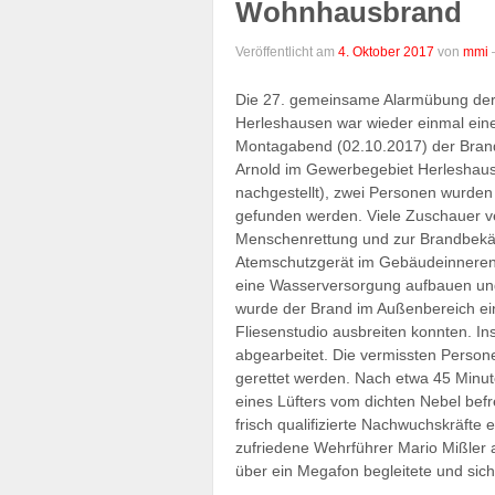
Wohnhausbrand
Veröffentlicht am
4. Oktober 2017
von
mmi
Die 27. gemeinsame Alarmübung der
Herleshausen war wieder einmal ein
Montagabend (02.10.2017) der Bran
Arnold im Gewerbegebiet Herleshause
nachgestellt), zwei Personen wurden
gefunden werden. Viele Zuschauer ve
Menschenrettung und zur Brandbek
Atemschutzgerät im Gebäudeinneren 
eine Wasserversorgung aufbauen und d
wurde der Brand im Außenbereich ei
Fliesenstudio ausbreiten konnten. I
abgearbeitet. Die vermissten Person
gerettet werden. Nach etwa 45 Minu
eines Lüfters vom dichten Nebel befr
frisch qualifizierte Nachwuchskräfte 
zufriedene Wehrführer Mario Mißler
über ein Megafon begleitete und sic