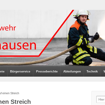
rie
Bürgerservice
Presseberichte
Abteilungen
Technik
f einen Streich
Sear
nen Streich
for: