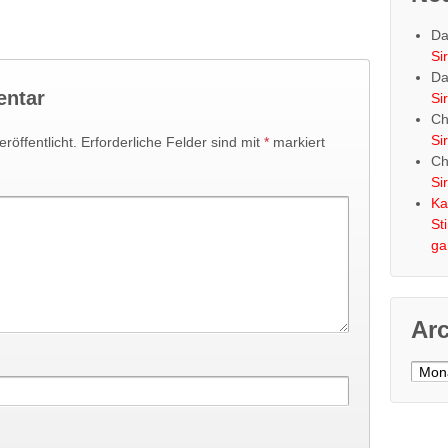
Da
Si
Da
entar
Si
Ch
Si
röffentlicht.
Erforderliche Felder sind mit
*
markiert
Ch
Si
Ka
St
ga
Ar
Archi