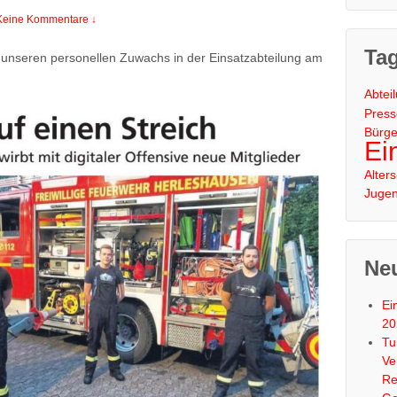
Keine Kommentare ↓
Ta
unseren personellen Zuwachs in der Einsatzabteilung am
Abtei
Press
Bürge
Ei
Alter
Juge
Neu
Ei
20
Tu
Ve
Re