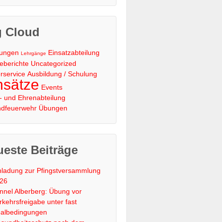
g Cloud
lungen
Einsatzabteilung
Lehrgänge
eberichte
Uncategorized
rservice
Ausbildung / Schulung
nsätze
Events
s- und Ehrenabteilung
ndfeuerwehr
Übungen
este Beiträge
nladung zur Pfingstversammlung
26
nnel Alberberg: Übung vor
rkehrsfreigabe unter fast
albedingungen