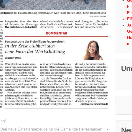
Ge
Ei
Ei
EI
Ja
Ge
He
mo
Un
lag!
Ne
Drei neue Einsatzfahrzeuge für die Gemeinde Herleshausen
›