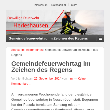
Impressum
Datenschutz
Intern
Gemeindefeuerwehrtag im Zeichen des Regens
Startseite
›
Allgemeines
›
Gemeindefeuerwehrtag im Zeichen des
Regens
Gemeindefeuerwehrtag im
Zeichen des Regens
Veröffentlicht am
22. September 2014
von
mmi
—
Keine
Kommentare ↓
Am vergangenen Wochenende fand der diesjährige
Gemeindefeuerwehrtag in Nesselröden statt. Begonnen
hat der Festakt bereits am Samstag mit dem
Gemeindejugendfeuerwehr-Wettkampf. Hierzu waren