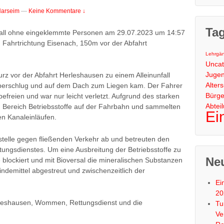
Harseim
—
Keine Kommentare ↓
Ta
fall ohne eingeklemmte Personen am 29.07.2023 um 14:57
 Fahrtrichtung Eisenach, 150m vor der Abfahrt
Lehrgä
Uncat
Juge
z vor der Abfahrt Herleshausen zu einem Alleinunfall
Alter
überschlug und auf dem Dach zum Liegen kam. Der Fahrer
Bürge
efreien und war nur leicht verletzt. Aufgrund des starken
Abtei
 Bereich Betriebsstoffe auf der Fahrbahn und sammelten
Ei
en Kanaleinläufen.
llstelle gegen fließenden Verkehr ab und betreuten den
ttungsdienstes. Um eine Ausbreitung der Betriebsstoffe zu
Neu
 blockiert und mit Bioversal die mineralischen Substanzen
ndemittel abgestreut und zwischenzeitlich der
Ei
20
rleshausen, Wommen, Rettungsdienst und die
Tu
Ve