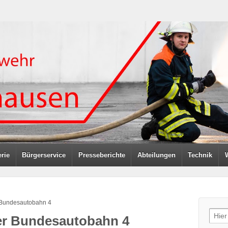
rie
Bürgerservice
Presseberichte
Abteilungen
Technik
r Bundesautobahn 4
Sear
der Bundesautobahn 4
for: