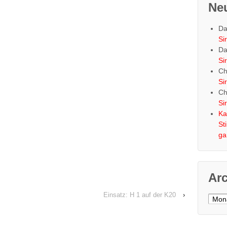
Ne
Da
Si
Da
Si
Ch
Si
Ch
Si
Ka
St
ga
Ar
Einsatz: H 1 auf der K20
›
Archi