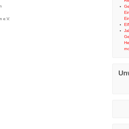
Re
m
Ge
Ei
Ei
n e.V.
EI
Ja
Ge
He
mo
Un