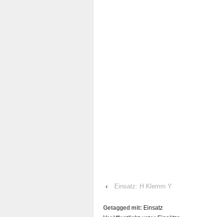
‹
Einsatz: H Klemm Y
Getagged mit:
Einsatz