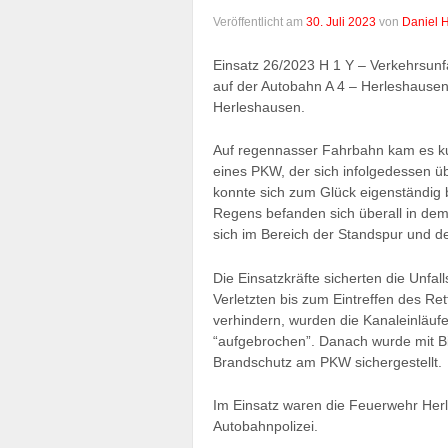
Veröffentlicht am
30. Juli 2023
von
Daniel 
Einsatz 26/2023 H 1 Y – Verkehrsun
auf der Autobahn A 4 – Herleshausen
Herleshausen.
Auf regennasser Fahrbahn kam es kur
eines PKW, der sich infolgedessen 
konnte sich zum Glück eigenständig b
Regens befanden sich überall in dem
sich im Bereich der Standspur und d
Die Einsatzkräfte sicherten die Unfa
Verletzten bis zum Eintreffen des Re
verhindern, wurden die Kanaleinläufe
“aufgebrochen”. Danach wurde mit Bi
Brandschutz am PKW sichergestellt.
Im Einsatz waren die Feuerwehr He
Autobahnpolizei.