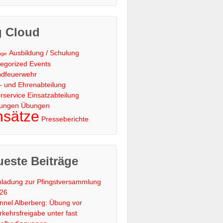
g Cloud
Ausbildung / Schulung
nge
egorized
Events
ndfeuerwehr
s- und Ehrenabteilung
rservice
Einsatzabteilung
lungen
Übungen
nsätze
Presseberichte
este Beiträge
nladung zur Pfingstversammlung
26
nnel Alberberg: Übung vor
rkehrsfreigabe unter fast